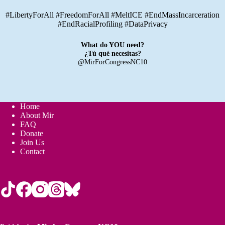
#LibertyForAll #FreedomForAll #MeltICE #EndMassIncarceration
#EndRacialProfiling #DataPrivacy
What do YOU need?
¿Tú qué necesitas?
@MirForCongressNC10
Home
About Mir
FAQ
Donate
Join Us
Contact